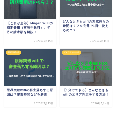
どんなときもwifiの充電持ちの
【これが全部】Mugen WiFiの
時間は？フル充電で1日中使え
初期費用（事務手数料）、初
るの？？
月の請求額を解説！
2020年3月15日
2020年3月14日
限界突破wifi
どんなときもwifi
【1分でできる】どんなときも
限界突破wifiの審査落ちする原
wifiのエリア判定をする方法！
因は？審査時間などを解説
2020年3月13日
2020年3月4日