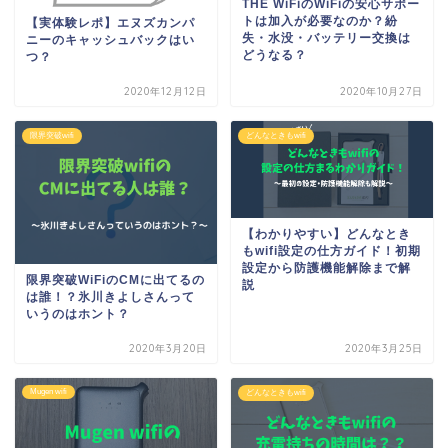
THE WiFiのWiFiの安心サポー
トは加入が必要なのか？紛
【実体験レポ】エヌズカンパ
失・水没・バッテリー交換は
ニーのキャッシュバックはい
どうなる？
つ？
2020年12月12日
2020年10月27日
限界突破wifi
どんなときもwifi
【わかりやすい】どんなとき
もwifi設定の仕方ガイド！初期
設定から防護機能解除まで解
限界突破WiFiのCMに出てるの
説
は誰！？氷川きよしさんって
いうのはホント？
2020年3月20日
2020年3月25日
Mugen wifi
どんなときもwifi